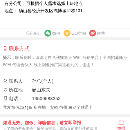
有分公司，可根据个人需求选择上班地点
地点： 砀山县经济开发区汽博城41栋101
分享到
微信
QQ空间
微博
联系方式
提示：
联系我时，请说明在飞利猫随身 WiFi 分销平台｜全国招募随身
WiFi 代理合伙人 线上副业推广渠道看到的，谢谢！
联系人：
孙总(个人)
所在地：
砀山东关
电话：
13500588252
共发布信息
(1)
条 所在地：安徽 宿州 移动全球通卡
如遇无效、虚假、诈骗信息，请立即举报
举报
为了您的资金安全，请见面交易，切勿提前支付任何费用