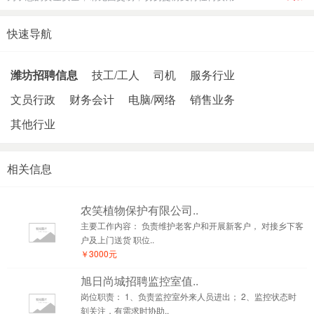
快速导航
潍坊招聘信息
技工/工人
司机
服务行业
文员行政
财务会计
电脑/网络
销售业务
其他行业
相关信息
农笑植物保护有限公司..
主要工作内容： 负责维护老客户和开展新客户， 对接乡下客
户及上门送货 职位..
￥3000元
旭日尚城招聘监控室值..
岗位职责： 1、负责监控室外来人员进出； 2、监控状态时
刻关注，有需求时协助..