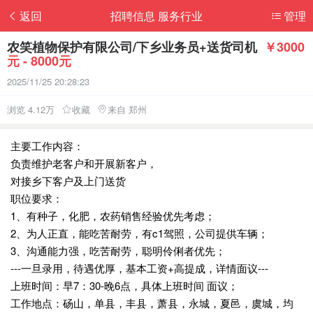
返回
招聘信息 服务行业
管理
农笑植物保护有限公司/下乡业务员+送货司机
￥3000
元 - 8000元
2025/11/25 20:28:23
浏览 4.12万
收藏
来自 郑州
主要工作内容：
负责维护老客户和开展新客户，
对接乡下客户及上门送货
职位要求：
1、有种子，化肥，农药销售经验优先考虑；
2、为人正直，能吃苦耐劳，有c1驾照，公司提供车辆；
3、沟通能力强，吃苦耐劳，聪明伶俐者优先；
---一旦录用，待遇优厚，基本工资+高提成，详情面议---
上班时间：早7：30-晚6点，具体上班时间 面议；
工作地点：砀山，单县，丰县，萧县，永城，夏邑，虞城，均