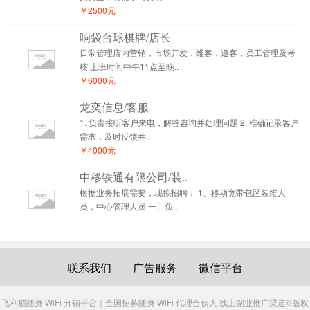
￥2500元
响袋台球棋牌/店长
日常管理店内营销，市场开发，维客，邀客，员工管理及考
核 上班时间中午11点至晚..
￥6000元
龙奕信息/客服
1. 负责接听客户来电，解答咨询并处理问题 2. 准确记录客户
需求，及时反馈并..
￥4000元
中移铁通有限公司/装..
根据业务拓展需要，现拟招聘： 1、移动宽带包区装维人
员，中心管理人员 一、负..
联系我们
广告服务
微信平台
飞利猫随身 WiFi 分销平台｜全国招募随身 WiFi 代理合伙人 线上副业推广渠道
©版权